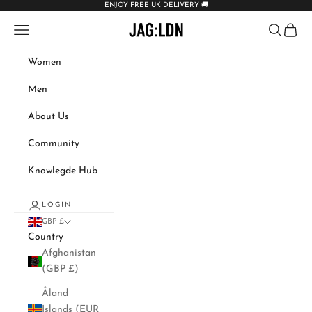
ENJOY FREE UK DELIVERY 🚚
Skip to content
JAG:LDN
Navigation menu
Search
Cart
Women
Men
About Us
Community
Knowlegde Hub
LOGIN
GBP £
Country
Afghanistan
(GBP £)
Åland
Islands (EUR