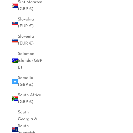
Sint Maarten
(GBP £)
Slovakia
(EUR €)
Slovenia
(EUR €)
Solomon
Islands (GBP
£)
Somalia
(GBP £)
South Africa
(GBP £)
South
Georgia &
South
Sandwich