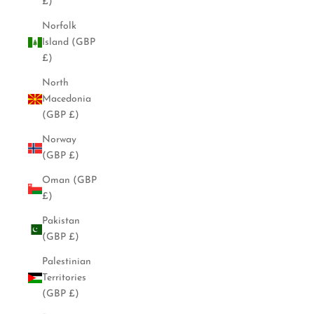
£)
Norfolk
Island (GBP
£)
North
Macedonia
(GBP £)
Norway
(GBP £)
Oman (GBP
£)
Pakistan
(GBP £)
Palestinian
Territories
(GBP £)