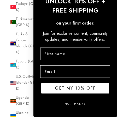
UNLOCK 10% OFF +
Türkiye (GBP
FREE SHIPPING
£)
Turkmenistan
on your first order.
(GBP £)
Join for exclusive content, community
Turks &
updates, and member-only offers.
Caicos
Islands (GBP
£)
Tuvalu (GBP
Email
£)
U.S. Outlying
Islands (GBP
GET MY 10% OFF
£)
Uganda
NO, THANKS
(GBP £)
Ukraine